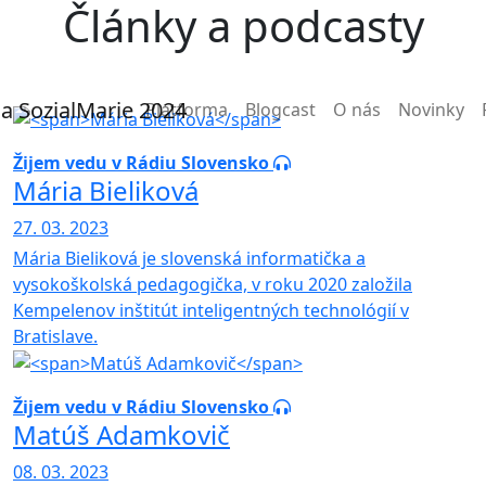
Články a podcasty
Main navigation
Platforma
Blogcast
O nás
Novinky
Žijem vedu v Rádiu Slovensko
Mária Bieliková
27. 03. 2023
Mária Bieliková je slovenská informatička a
vysokoškolská pedagogička, v roku 2020 založila
Kempelenov inštitút inteligentných technológií v
Bratislave.
Žijem vedu v Rádiu Slovensko
Matúš Adamkovič
08. 03. 2023