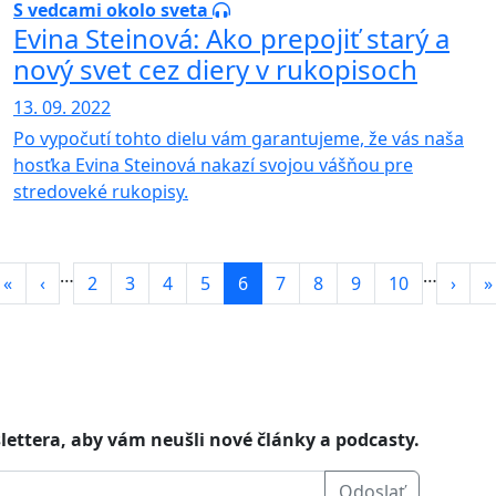
S vedcami okolo sveta
Evina Steinová: Ako prepojiť starý a
nový svet cez diery v rukopisoch
13. 09. 2022
Po vypočutí tohto dielu vám garantujeme, že vás naša
hosťka Evina Steinová nakazí svojou vášňou pre
stredoveké rukopisy.
Pagination
…
…
First page
Previous page
Page
Page
Page
Page
Aktuálna stránka
Page
Page
Page
Page
Ďalši
P
«
‹
2
3
4
5
6
7
8
9
10
›
»
lettera, aby vám neušli nové články a podcasty.
Odoslať