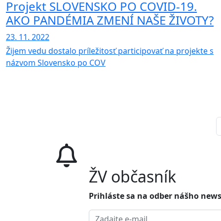
​​Projekt SLOVENSKO PO COVID-19.
AKO PANDÉMIA ZMENÍ NAŠE ŽIVOTY?
23. 11. 2022
Žijem vedu dostalo príležitosť participovať na projekte s
názvom Slovensko po COV
ŽV občasník
Prihláste sa na odber nášho news