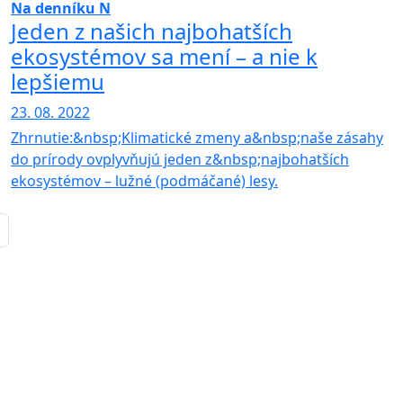
Na denníku N
Jeden z našich najbohatších
ekosystémov sa mení – a nie k
lepšiemu
23. 08. 2022
Zhrnutie:&nbsp;Klimatické zmeny a&nbsp;naše zásahy
do prírody ovplyvňujú jeden z&nbsp;najbohatších
ekosystémov – lužné (podmáčané) lesy.
a strana
osledná strana