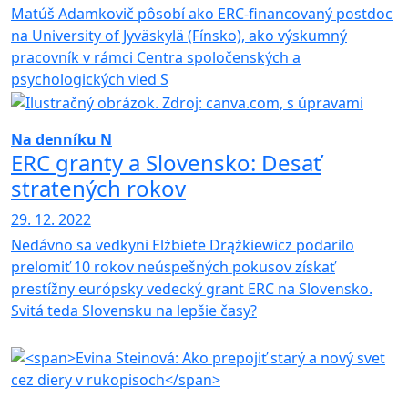
Matúš Adamkovič pôsobí ako ERC-financovaný postdoc
na University of Jyväskylä (Fínsko), ako výskumný
pracovník v rámci Centra spoločenských a
psychologických vied S
Na denníku N
ERC granty a Slovensko: Desať
stratených rokov
29. 12. 2022
Nedávno sa vedkyni Elżbiete Drążkiewicz podarilo
prelomiť 10 rokov neúspešných pokusov získať
prestížny európsky vedecký grant ERC na Slovensko.
Svitá teda Slovensku na lepšie časy?