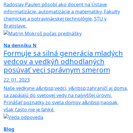
Radoslav Paulen pôsobí ako docent na Ústave
informatizácie, automatizácie a matematiky, Fakulty
chemickej a potravinárskej technológie, STU v
Bratislave.
Na denníku N
Formuje sa silná generácia mladých
vedcov a vedkýň odhodlaných
posúvať veci správnym smerom
22. 01. 2023
Naše vedkyne a&nbsp;vedci, v&nbsp;zahraničí aj doma,
sa zapájajú do svetovej vedy na najvyššej úrovni.
Prinášať poznatky zo sveta domov a&nbsp;naopak,
však často nie je ľahké.
Blog