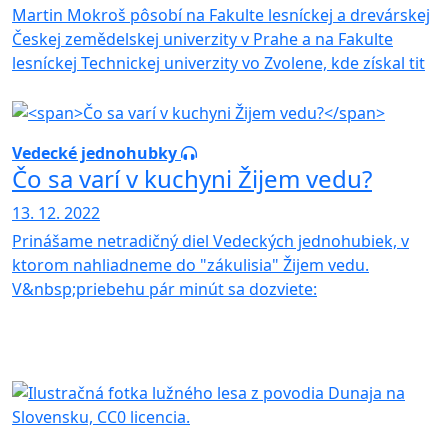
Martin Mokroš pôsobí na Fakulte lesníckej a drevárskej
Českej zemědelskej univerzity v Prahe a na Fakulte
lesníckej Technickej univerzity vo Zvolene, kde získal tit
Vedecké jednohubky
Čo sa varí v kuchyni Žijem vedu?
13. 12. 2022
Prinášame netradičný diel Vedeckých jednohubiek, v
ktorom nahliadneme do "zákulisia" Žijem vedu.
V&nbsp;priebehu pár minút sa dozviete: