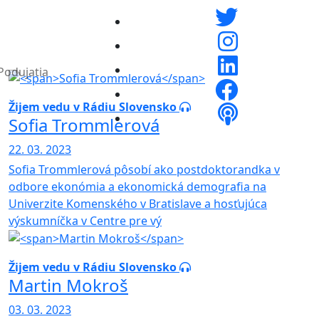
Podujatia
Žijem vedu v Rádiu Slovensko
Sofia Trommlerová
22. 03. 2023
Sofia Trommlerová pôsobí ako postdoktorandka v
odbore ekonómia a ekonomická demografia na
Univerzite Komenského v Bratislave a hosťujúca
výskumníčka v Centre pre vý
Žijem vedu v Rádiu Slovensko
Martin Mokroš
03. 03. 2023