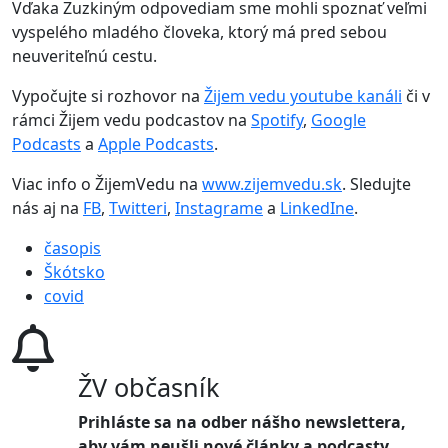
Vďaka Zuzkiným odpovediam sme mohli spoznať veľmi
vyspelého mladého človeka, ktorý má pred sebou
neuveriteľnú cestu.
Vypočujte si rozhovor na
Žijem vedu youtube kanáli
či v
rámci Žijem vedu podcastov na
Spotify
,
Google
Podcasts
a
Apple Podcasts
.
Viac info o ŽijemVedu na
www.zijemvedu.sk
. Sledujte
nás aj na
FB
,
Twitteri
,
Instagrame
a
LinkedIne
.
časopis
Škótsko
covid
ŽV občasník
Prihláste sa na odber nášho newslettera,
aby vám neušli nové články a podcasty.