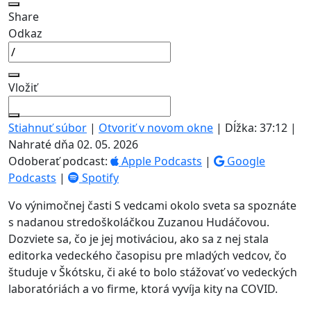
Share
Odkaz
Vložiť
Stiahnuť súbor
|
Otvoriť v novom okne
|
Dĺžka: 37:12
|
Nahraté dňa 02. 05. 2026
Odoberať podcast:
Apple Podcasts
|
Google
Podcasts
|
Spotify
Vo výnimočnej časti S vedcami okolo sveta sa spoznáte
s nadanou stredoškoláčkou Zuzanou Hudáčovou.
Dozviete sa, čo je jej motiváciou, ako sa z nej stala
editorka vedeckého časopisu pre mladých vedcov, čo
študuje v Škótsku, či aké to bolo stážovať vo vedeckých
laboratóriách a vo firme, ktorá vyvíja kity na COVID.