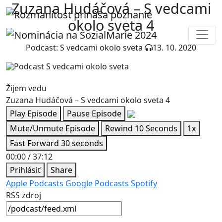
Zuzana Hudáčová – S vedcami
okolo sveta 4
Podcast: S vedcami okolo sveta
13. 10. 2020
Žijem vedu
Zuzana Hudáčová – S vedcami okolo sveta 4
Play Episode
Pause Episode
Mute/Unmute Episode
Rewind 10 Seconds
1x
Fast Forward 30 seconds
00:00
/
37:12
Prihlásiť
Share
Apple Podcasts
Google Podcasts
Spotify
RSS zdroj