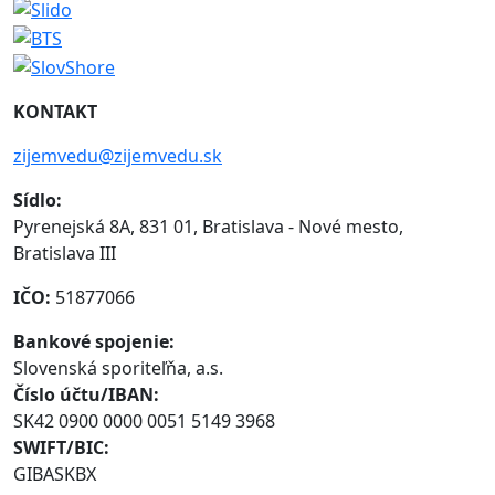
KONTAKT
zijemvedu@zijemvedu.sk
Sídlo:
Pyrenejská 8A, 831 01, Bratislava - Nové mesto,
Bratislava III
IČO:
51877066
Bankové spojenie:
Slovenská sporiteľňa, a.s.
Číslo účtu/IBAN:
SK42 0900 0000 0051 5149 3968
SWIFT/BIC:
GIBASKBX