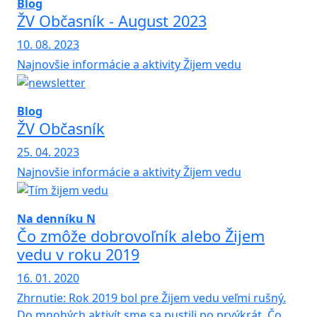
Blog
ŽV Občasník - August 2023
10. 08. 2023
Najnovšie informácie a aktivity Žijem vedu
Blog
ŽV Občasník
25. 04. 2023
Najnovšie informácie a aktivity Žijem vedu
Na denníku N
Čo zmôže dobrovoľník alebo Žijem
vedu v roku 2019
16. 01. 2020
Zhrnutie: Rok 2019 bol pre Žijem vedu veľmi rušný.
Do mnohých aktivít sme sa pustili po prvýkrát. Čo