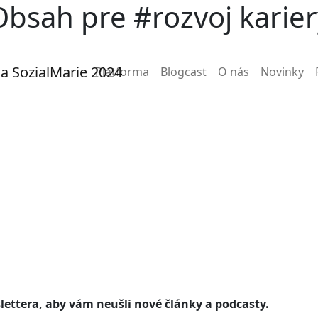
Obsah pre #rozvoj karier
Main navigation
Platforma
Blogcast
O nás
Novinky
lettera, aby vám neušli nové články a podcasty.