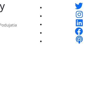
y
Podujatia