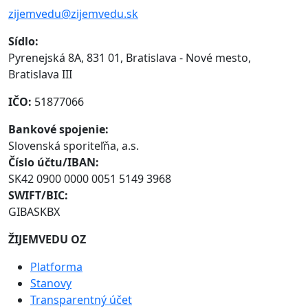
zijemvedu@zijemvedu.sk
Sídlo:
Pyrenejská 8A, 831 01, Bratislava - Nové mesto,
Bratislava III
IČO:
51877066
Bankové spojenie:
Slovenská sporiteľňa, a.s.
Číslo účtu/IBAN:
SK42 0900 0000 0051 5149 3968
SWIFT/BIC:
GIBASKBX
ŽIJEMVEDU OZ
Platforma
Stanovy
Transparentný účet