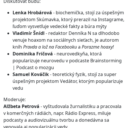
Diskutovať budú:
Lenka Hrobárová
- biochemička, stojí za úspešným
projektom Skúmavka, ktorý prerazil na Instagrame,
ľuďom vysvetľuje vedecké fakty a búra mýty
Vladimír Šnídl
- redaktor Denníka N sa dlhodobo
venuje hoaxom na sociálnych sieťach, je autorom
kníh
Pravda a lož na Facebooku
a
Porazme hoaxy!
Dominika Fričová
- neurovedkyňa, ktorá
popularizuje neurovedu v podcaste Brainstorming
| Podcast o mozgu
Samuel Kováčik
- teoretický fyzik, stojí za super
úspešným projektom Vedátor, ktorým popularizuje
vedu
Moderuje:
Alžbeta Petrová
- vyštudovala žurnalistiku a pracovala
v komerčných rádiách, napr. Rádio Express, miluje
podcasty a audiovizuálnu tvorbu a donedávna sa
venovala aj popularizácii vedy