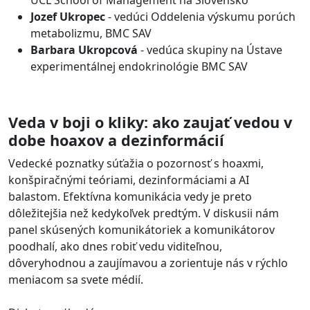
UCL School of Management na Slovensko
Jozef Ukropec
- vedúci Oddelenia výskumu porúch
metabolizmu, BMC SAV
Barbara Ukropcová
- vedúca skupiny na Ústave
experimentálnej endokrinológie BMC SAV
Veda v boji o kliky: ako zaujať vedou v
dobe hoaxov a dezinformácií
Vedecké poznatky súťažia o pozornosť s hoaxmi,
konšpiračnými teóriami, dezinformáciami a AI
balastom. Efektívna komunikácia vedy je preto
dôležitejšia než kedykoľvek predtým. V diskusii nám
panel skúsených komunikátoriek a komunikátorov
poodhalí, ako dnes robiť vedu viditeľnou,
dôveryhodnou a zaujímavou a zorientuje nás v rýchlo
meniacom sa svete médií.