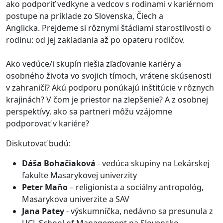
ako podporiť vedkyne a vedcov s rodinami v kariérnom
postupe na príklade zo Slovenska, Čiech a
Anglicka. Prejdeme si rôznymi štádiami starostlivosti o
rodinu: od jej zakladania až po opateru rodičov.
Ako vedúce/i skupín riešia zľaďovanie kariéry a
osobného života vo svojich tímoch, vrátene skúsenosti
v zahraničí? Akú podporu ponúkajú inštitúcie v rôznych
krajinách? V čom je priestor na zlepšenie? A z osobnej
perspektívy, ako sa partneri môžu vzájomne
podporovať v kariére?
Diskutovať budú:
Dáša Bohačiaková
- vedúca skupiny na Lekárskej
fakulte Masarykovej univerzity
Peter Maňo
– religionista a sociálny antropológ,
Masarykova univerzite a SAV
Jana Patey
- výskumníčka, nedávno sa presunula z